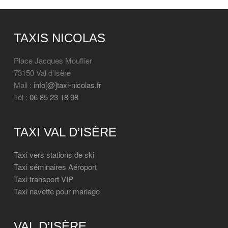
TAXIS NICOLAS
Place Jacques Mouflier
73150 Val d’Isère
Mail :
info[@]taxi-nicolas.fr
Tél :
06 85 23 18 98
TAXI VAL D’ISÈRE
Taxi vers stations de ski
Taxi séminaires Aéroport
Taxi transport VIP
Taxi navette pour mariage
VAL D’ISÈRE